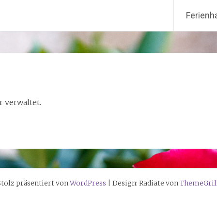
Weiter
Ferienh
zum
Inhalt
r verwaltet.
Stolz präsentiert von
WordPress
|
Design: Radiate von
ThemeGril